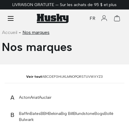
LIVRAISON GRATUITE — Sur les achats de 95 $ et plus
ALLER AU CONTENU
Menu
FR
Se connect
Panie
Accueil
-
Nos marques
Nos marques
Voir tout
A
B
C
D
E
F
G
H
I
J
K
L
M
N
O
P
Q
R
S
T
U
V
W
X
Y
Z
3
A
Acton
Ariat
Auclair
Baffin
Bates
BBH
Bekina
Big Bill
Blundstone
Bogs
Bollé
B
Bulwark