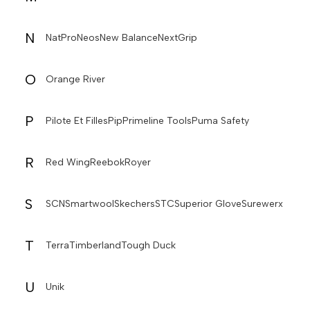
N
NatPro
Neos
New Balance
NextGrip
O
Orange River
P
Pilote Et Filles
Pip
Primeline Tools
Puma Safety
R
Red Wing
Reebok
Royer
S
SCN
Smartwool
Skechers
STC
Superior Glove
Surewerx
T
Terra
Timberland
Tough Duck
U
Unik