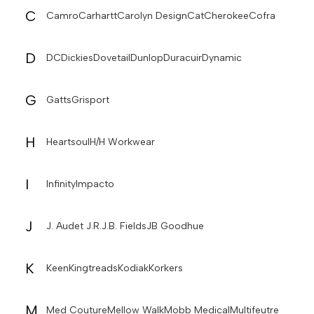
C
Camro
Carhartt
Carolyn Design
Cat
Cherokee
Cofra
D
DC
Dickies
Dovetail
Dunlop
Duracuir
Dynamic
G
Gatts
Grisport
H
Heartsoul
H/H Workwear
I
Infinity
Impacto
J
J. Audet J.R.
J.B. Fields
JB Goodhue
K
Keen
Kingtreads
Kodiak
Korkers
M
Med Couture
Mellow Walk
Mobb Medical
Multifeutre