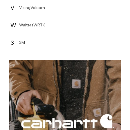
V
Viking
Volcom
W
Walters
WRTK
3
3M