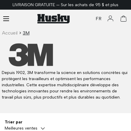
LIVRAISON GRATUITE — Sur les achats de 95 $ et plus
ALLER AU CONTENU
Menu
FR
Se connec
Pan
Accueil
>
3M
Depuis 1902, 3M transforme la science en solutions concrètes qui
protègent les travailleurs et optimisent les performances
industrielles. Cette expertise multidisciplinaire développe des
technologies innovantes pour rendre les environnements de
travail plus sûrs, plus productifs et plus durables au quotidien.
Trier par
Meilleures ventes