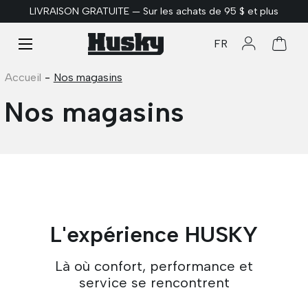
LIVRAISON GRATUITE — Sur les achats de 95 $ et plus
ALLER AU CONTENU
Menu
FR
Se connect
Panie
Accueil
-
Nos magasins
Nos magasins
L'expérience HUSKY
Là où confort, performance et
service se rencontrent