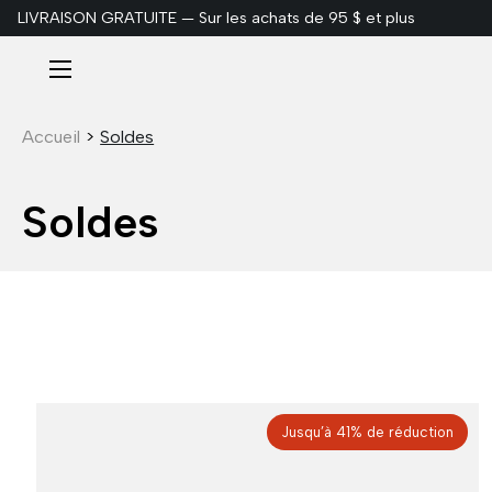
LIVRAISON GRATUITE — Sur les achats de 95 $ et plus
ALLER AU CONTENU
Menu
Accueil
>
Soldes
Soldes
Jusqu’à 41% de réduction