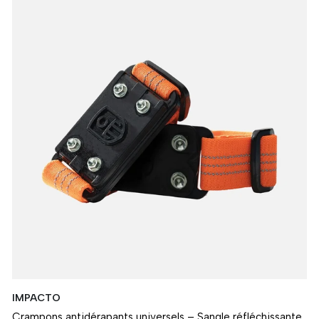
IMPACTO
Crampons antidérapants universels – Sangle réfléchissante