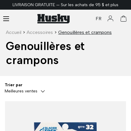
LIVRAISON GRATUITE — Sur les achats de 95 $ et plus
ALLER AU CONTENU
Menu
FR
Se connec
Pan
Accueil
>
Accessoires
>
Genouillères et crampons
Genouillères et
crampons
Trier par
Meilleures ventes