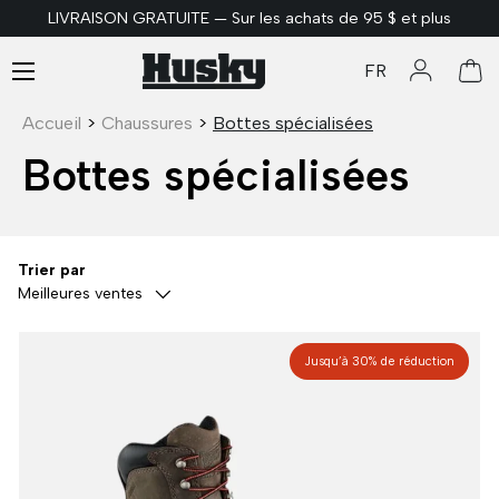
LIVRAISON GRATUITE — Sur les achats de 95 $ et plus
ALLER AU CONTENU
Menu
FR
Se connec
Pan
Accueil
>
Chaussures
>
Bottes spécialisées
Bottes spécialisées
Trier par
Meilleures ventes
Jusqu’à 30% de réduction