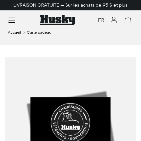
LIVRAISON GRATUITE — Sur les achats de 95 $ et plus
ALLER AU CONTENU
Menu
FR
Se connect
Panie
Accueil
Carte cadeau