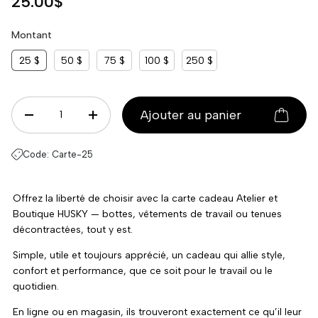
Prix habituel
25.00$
confort et performance, que ce soit pour le travail ou le
quotidien.
Montant
En ligne ou en magasin, ils trouveront exactement ce qu’il leur
25 $
50 $
75 $
100 $
250 $
faut.
Disponible dès aujourd’hui — le cadeau idéal pour toutes les
Qté
occasions.
Ajouter au panier
DECREASE QUANTITY
INCREASE QUANTITY
Code:
Carte-25
Offrez la liberté de choisir avec la carte cadeau Atelier et
Boutique HUSKY — bottes, vêtements de travail ou tenues
décontractées, tout y est.
Simple, utile et toujours apprécié, un cadeau qui allie style,
confort et performance, que ce soit pour le travail ou le
quotidien.
En ligne ou en magasin, ils trouveront exactement ce qu’il leur