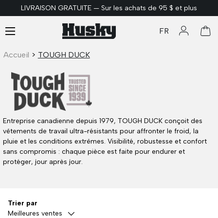
LIVRAISON GRATUITE — Sur les achats de 95 $ et plus
ALLER AU CONTENU
Menu
FR
Se connec
Pan
Accueil
>
TOUGH DUCK
Entreprise canadienne depuis 1979, TOUGH DUCK conçoit des
vêtements de travail ultra-résistants pour affronter le froid, la
pluie et les conditions extrêmes. Visibilité, robustesse et confort
sans compromis : chaque pièce est faite pour endurer et
protéger, jour après jour.
Trier par
Meilleures ventes