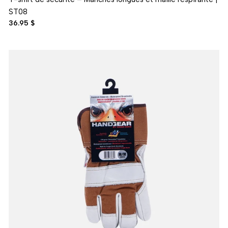
ST08
36.95 $