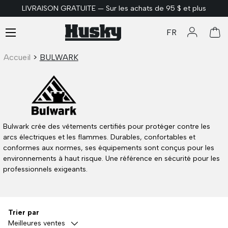
LIVRAISON GRATUITE — Sur les achats de 95 $ et plus
ALLER AU CONTENU
Menu
FR
Se connec
Pan
Accueil
>
BULWARK
Bulwark crée des vêtements certifiés pour protéger contre les
arcs électriques et les flammes. Durables, confortables et
conformes aux normes, ses équipements sont conçus pour les
environnements à haut risque. Une référence en sécurité pour les
professionnels exigeants.
Trier par
Meilleures ventes