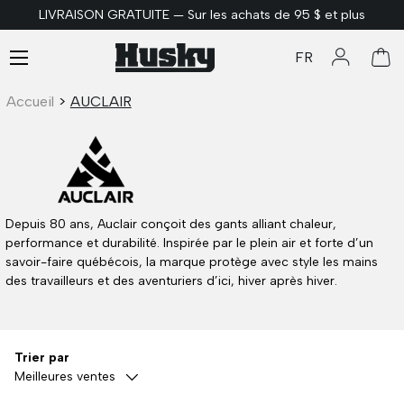
LIVRAISON GRATUITE — Sur les achats de 95 $ et plus
ALLER AU CONTENU
Menu
FR
Se connec
Pan
Accueil
>
AUCLAIR
Depuis 80 ans, Auclair conçoit des gants alliant chaleur,
performance et durabilité. Inspirée par le plein air et forte d’un
savoir-faire québécois, la marque protège avec style les mains
des travailleurs et des aventuriers d’ici, hiver après hiver.
Trier par
Meilleures ventes