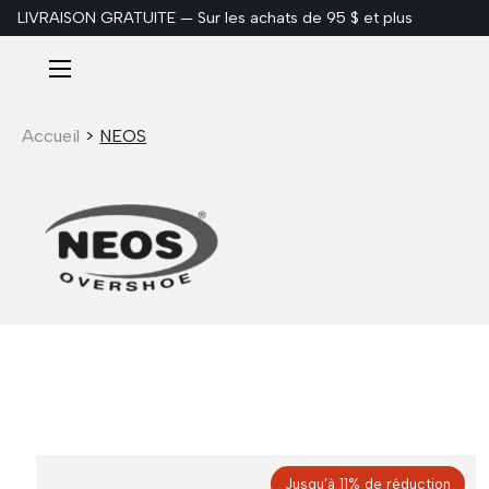
LIVRAISON GRATUITE — Sur les achats de 95 $ et plus
ALLER AU CONTENU
Menu
Accueil
>
NEOS
Jusqu’à 11% de réduction