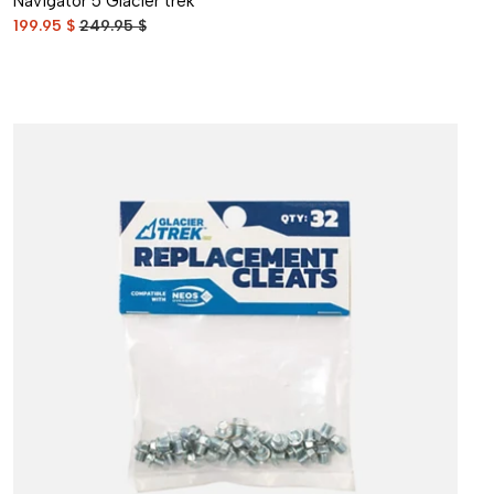
Navigator 5 Glacier trek
199.95 $
249.95 $