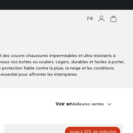
FR
Se connecter
Panier
 des couvre-chaussures imperméables et ultra résistants à
essus vos bottes ou souliers. Légers, durables et faciles à porter,
e protection fiable contre la pluie, la neige et les conditions
essentiel pour affronter les intempéries.
Voir en
Meilleures ventes
Jusqu’à 20% de réduction