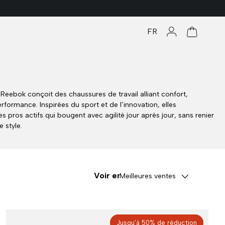
FR
Se connecter
Panier
Reebok conçoit des chaussures de travail alliant confort,
erformance. Inspirées du sport et de l’innovation, elles
es pros actifs qui bougent avec agilité jour après jour, sans renier
le style.
Voir en
Meilleures ventes
Jusqu’à 50% de réduction