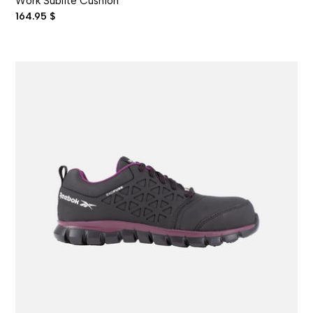
Work Sublite Cushion
164.95 $