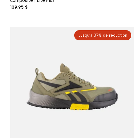
composite | Lite Plus
139.95 $
Jusqu’à 37% de réduction