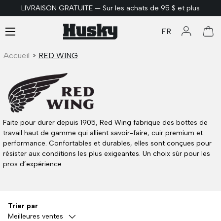
LIVRAISON GRATUITE — Sur les achats de 95 $ et plus
ALLER AU CONTENU
Menu
FR
Se connec
Pan
Accueil
>
RED WING
Faite pour durer depuis 1905, Red Wing fabrique des bottes de
travail haut de gamme qui allient savoir-faire, cuir premium et
performance. Confortables et durables, elles sont conçues pour
résister aux conditions les plus exigeantes. Un choix sûr pour les
pros d’expérience.
Trier par
Meilleures ventes