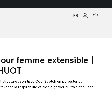
FR
Se connecter
Panier
our femme extensible |
 HUOT
t structuré : son tissu Cool Stretch en polyester et
orise la respirabilité et aide à garder au frais et au sec.
 complète une conception axée sur le confort.