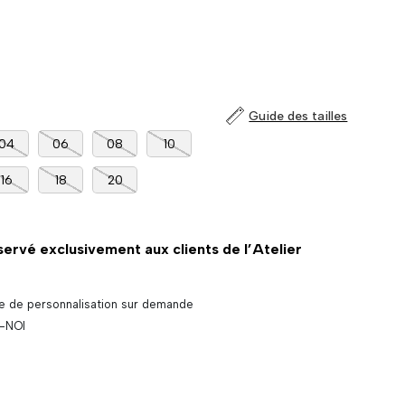
Guide des tailles
04
06
08
10
16
18
20
servé exclusivement aux clients de l’Atelier
ce de personnalisation sur demande
-NOI