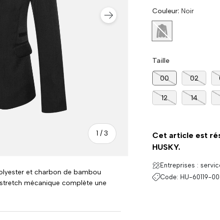
Couleur:
Noir
SUIVANT
Noir
Taille
00
02
12
14
de
1
/
3
Cet article est ré
HUSKY.
Entreprises : servi
n polyester et charbon de bambou
Code:
HU-60119-00
 Le stretch mécanique complète une