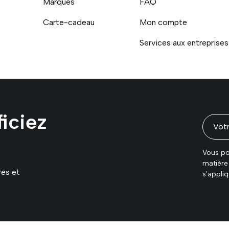
Marques
FAQ
Carte-cadeau
Mon compte
Services aux entreprises
Moyens de paiement accept
iciez
Vous po
matière 
res et
s'appliq