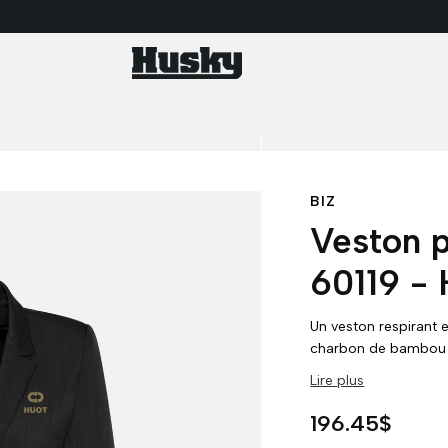
BIZ
Veston p
60119 -
Un veston respirant e
charbon de bambou fav
Le stretch mécanique
Lire plus
Prix habituel
196.45$