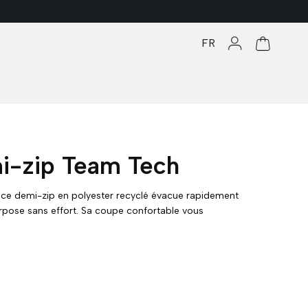
FR
Se connecter
Panier
mi-zip Team Tech
ce demi-zip en polyester recyclé évacue rapidement
erpose sans effort. Sa coupe confortable vous
aînement, en équipe ou au quotidien.