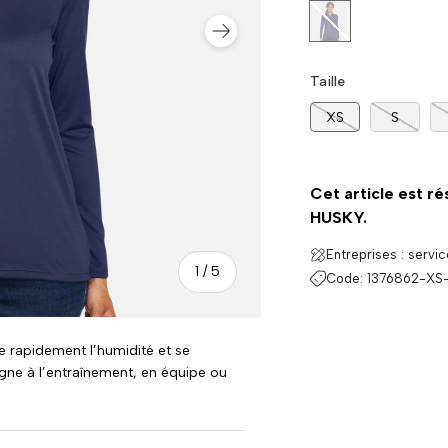
Marine
SUIVANT
Taille
XS
S
Cet article est ré
HUSKY.
Entreprises : servi
de
1
/
5
Code:
1376862-XS
 rapidement l’humidité et se
ne à l’entraînement, en équipe ou