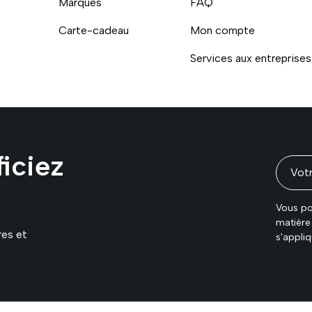
Marques
FAQ
Carte-cadeau
Mon compte
Services aux entreprises
Moyens de paiement accept
iciez
Vous po
matière 
res et
s'appliq