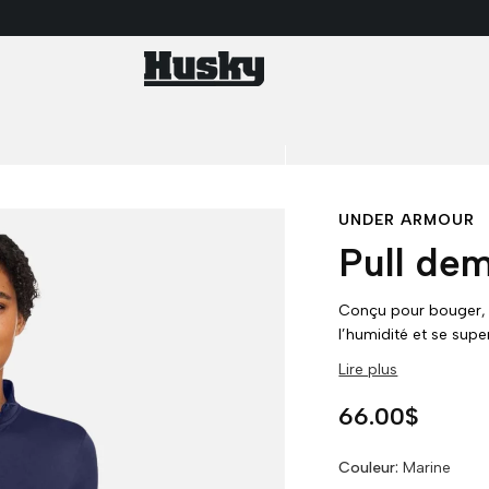
UNDER ARMOUR
Pull de
Conçu pour bouger, 
l’humidité et se sup
accompagne à l’entr
Lire plus
Prix habituel
66.00$
Couleur:
Marine