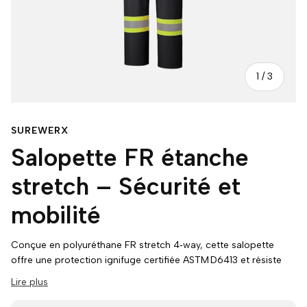
de
1
/
3
SUREWERX
Salopette FR étanche
stretch – Sécurité et
mobilité
Conçue en polyuréthane FR stretch 4‑way, cette salopette
offre une protection ignifuge certifiée ASTM D6413 et résiste
aux huiles ainsi qu’aux produits chimiques pour assurer votre
Lire plus
sécurité face aux flammes et éclaboussures corrosives.