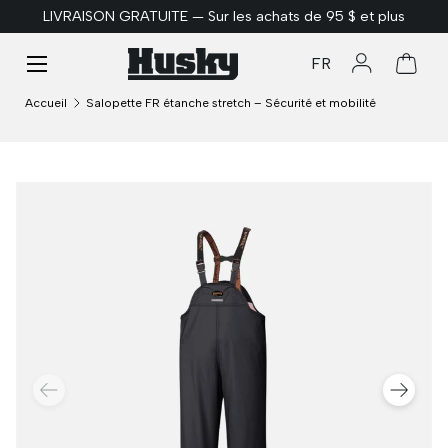
LIVRAISON GRATUITE — Sur les achats de 95 $ et plus
ALLER AU CONTENU
Menu
FR
Se connect
Panie
Accueil
Salopette FR étanche stretch – Sécurité et mobilité
PRÉCÉDENT
SUIVA