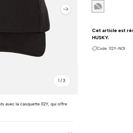
Noir
SUIVANT
Cet article est ré
HUSKY.
Code:
112Y-NOI
de
1
/
3
s avec la casquette 112Y, qui offre
.