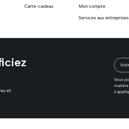
Carte-cadeau
Mon compte
Services aux entreprises
Moyens de paiement accept
iciez
Vous po
matière 
res et
s'appliq