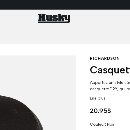
RICHARDSON
Casquett
Apportez un style sû
casquette 112Y, qui o
quotidien.
Lire plus
Prix habituel
20.95$
Couleur:
Noir