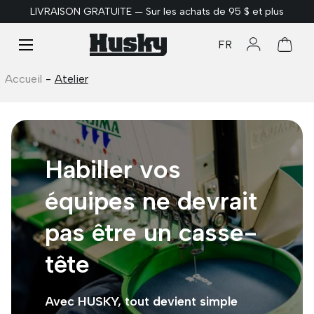
LIVRAISON GRATUITE — Sur les achats de 95 $ et plus
ALLER AU CONTENU
Menu
FR
Se connect
Panie
Accueil
-
Atelier
Habiller vos
équipes ne devrait
pas être un casse-
tête
Avec HUSKY, tout devient simple