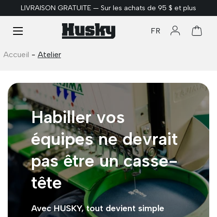
LIVRAISON GRATUITE — Sur les achats de 95 $ et plus
ALLER AU CONTENU
Menu
FR
Se connect
Panie
Accueil
-
Atelier
Habiller vos
équipes ne devrait
pas être un casse-
tête
Avec HUSKY, tout devient simple