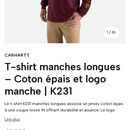
de
1
/
16
CARHARTT
T-shirt manches longues
– Coton épais et logo
manche | K231
Le t-shirt K231 manches longues associe un jersey coton épais
à une coupe loose fit offrant durabilité et aisance. Le logo
Carhartt imprimé sur la manche apporte une touche
Lire plus
distinctive, tandis que la construction sans couture latérale
minimise les déformations pour un tombé impeccable.