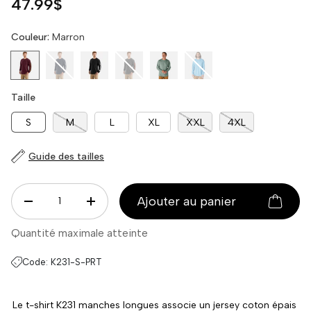
Prix habituel
47.99$
Idéal pour le travail en plein air, les activités de loisir et la
Couleur:
Marron
superposition, ce t-shirt garantit confort, résistance et style
authentique.
Marron
Marine
Noir
Charbon
Vert
Bleu
Taille
S
M
L
XL
XXL
4XL
Guide des tailles
Qté
Ajouter au panier
DECREASE QUANTITY
INCREASE QUANTITY
Quantité maximale atteinte
Code:
K231-S-PRT
Le t-shirt K231 manches longues associe un jersey coton épais