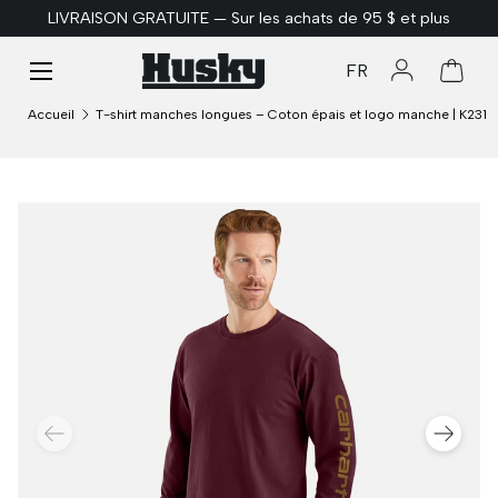
LIVRAISON GRATUITE — Sur les achats de 95 $ et plus
ALLER AU CONTENU
Menu
FR
Se connect
Panie
Accueil
T-shirt manches longues – Coton épais et logo manche | K231
PRÉCÉDENT
SUIVA